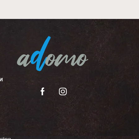
И
eting
.