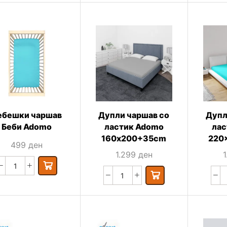
ебешки чаршав
Дупли чаршав со
Дупл
Беби Adomo
ластик Adomo
лас
160х200+35cm
220
499
ден
1.299
ден