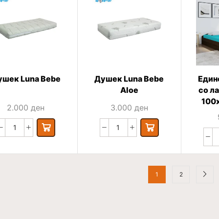
ушек Luna Bebe
Душек Luna Bebe
Един
Aloe
со л
100
2.000
ден
3.000
ден
1
2