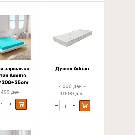
и чаршав со
Душек Adrian
тик Adomo
×200+35cm
4.990
ден
–
1.499
ден
6.990
ден