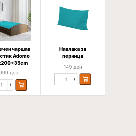
ечен чаршав
Навлака за
астик Adomo
перница
х200+35cm
149
ден
999
ден