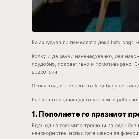
Ве зачудува ли помислата дека lazy bags 
Колку и да звучи изненадувачко, ова изво
поудобно, покреативно и помотивирано. Се
вработени.
Освен тоа, користењето lazy bags во кан
Еве зошто веднаш да го украсите работнот
1. Пополнете го празниот п
Еден од најголемите трошоци за еден бизн
неискористен, испуштате шанси за флекси