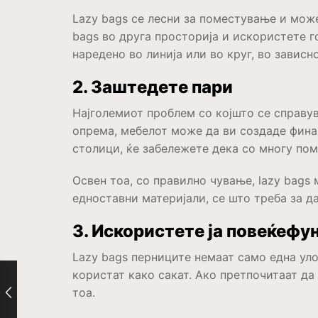
Lazy bags се лесни за поместување и може
bags во друга просторија и искористете 
наредено во линија или во круг, во завис
2. Заштедете пари
Најголемиот проблем со којшто се справув
опрема, мебелот може да ви создаде финан
столици, ќе забележете дека со многу по
Освен тоа, со правилно чување, lazy bags
едноставни материјали, се што треба за д
3. Искористете ја повеќеф
Lazy bags перниците немаат само една уло
користат како сакат. Ако претпочитаат да
тоа.