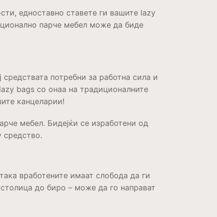
сти, едноставно ставете ги вашите lazy
кционално парче мебел може да биде
 средствата потребни за работна сила и
lazy bags со онаа на традиционалните
шите канцеларии!
парче мебел. Бидејќи се изработени од
у средство.
така вработените имаат слобода да ги
 столица до биро – може да го направат