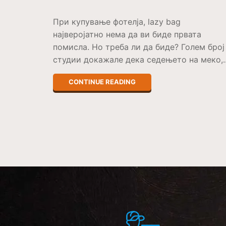
При купување фотелја, lazy bag
најверојатно нема да ви биде првата
помисла. Но треба ли да биде? Голем број
студии докажале дека седењето на меко,..
CONTINUE READING