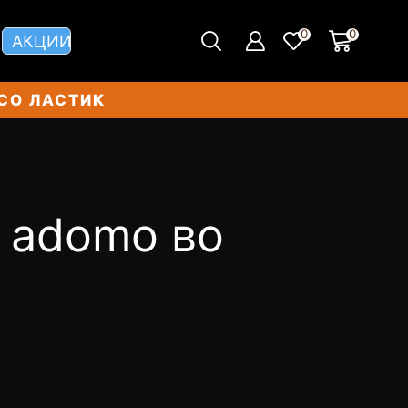
0
0
АКЦИИ
СО ЛАСТИК
д adomo во