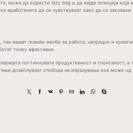
те, може да користи lazy bag и да најде позиција која 
а вработените да се чувствуваат како да се заковани 
, тие имаат повеќе желба за работа, напредок и креати
ботат толку ефективно.
еларијата поттикнувате продуктивност и спонтаност, а 
тење дозволуваат спобода на изразување кое може од 