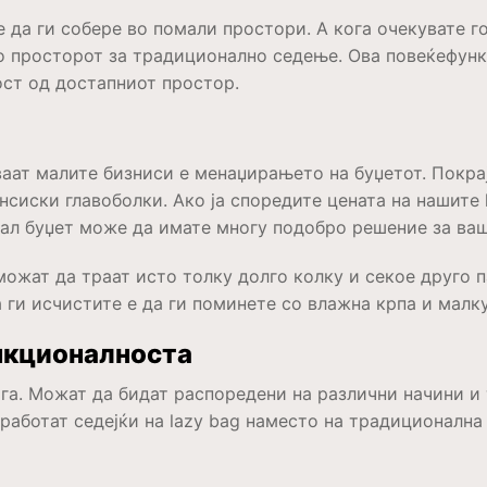
 да ги собере во помали простори. А кога очекувате го
го просторот за традиционално седење. Ова повеќефун
ност од достапниот простор.
аат малите бизниси е менаџирањето на буџетот. Покрај
сиски главоболки. Ако ја споредите цената на нашите 
мал буџет може да имате многу подобро решение за ва
 можат да траат исто толку долго колку и секое друго 
а ги исчистите е да ги поминете со влажна крпа и малк
ункционалноста
га. Можат да бидат распоредени на различни начини и 
 работат седејќи на lazy bag наместо на традиционална