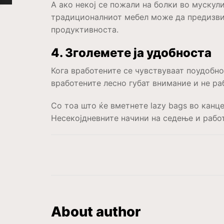
А ако некој се пожали на болки во мускули
традиционалниот мебел може да предизвик
продуктивноста.
4. Зголемете ја удобноста
Кога вработените се чувствуваат поудобно
вработените лесно губат внимание и не ра
Со тоа што ќе вметнете lazy bags во канц
Несекојдневните начини на седење и рабо
About author