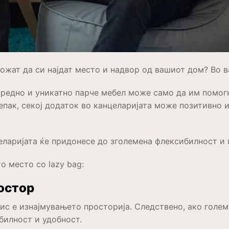
можат да си најдат место и надвор од вашиот дом? Во 
нредно и уникатно парче мебел може само да им помогн
пак, секој додаток во канцеларијата може позитивно ил
целаријата ќе придонесе до зголемена флексибилност и
о место со lazy bag:
ростор
ис е изнајмувањето просторија. Следствено, ако голем
билност и удобност.